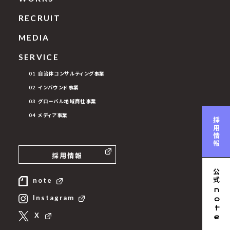
RECRUIT
MEDIA
SERVICE
01 自治体コンサルティング事業
02 インバウンド事業
03 グローバル地域商社事業
04 メディア事業
採用情報
採用情報
公式
note
n
Instagram
ote
Ｘ