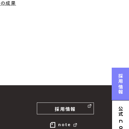
大の成果
採用情報
採用情報
公式
n
note