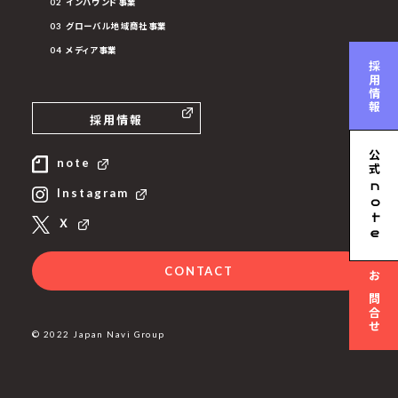
02 インバウンド事業
03 グローバル地域商社事業
04 メディア事業
採用情報
採用情報
公式
note
n
Instagram
ote
Ｘ
CONTACT
お問合せ
© 2022 Japan Navi Group