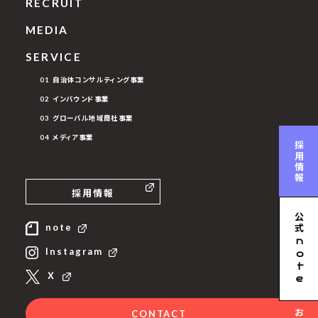
RECRUIT
MEDIA
SERVICE
01 自治体コンサルティング事業
02 インバウンド事業
03 グローバル地域商社事業
04 メディア事業
採用情報
採用情報
公式
note
n
Instagram
ote
Ｘ
CONTACT